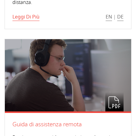
distanza.
Leggi Di Più
EN
|
DE
Guida di assistenza remota