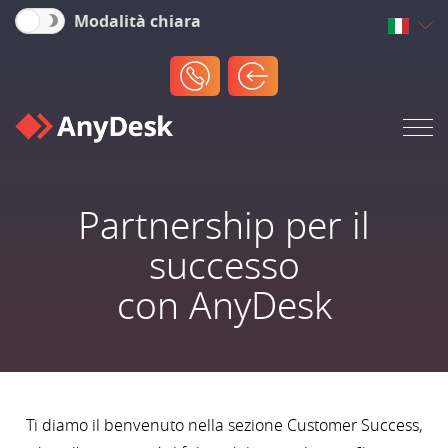
Modalità chiara
Partnership per il
successo
con AnyDesk
Ti diamo il benvenuto nella sezione Customer Success,