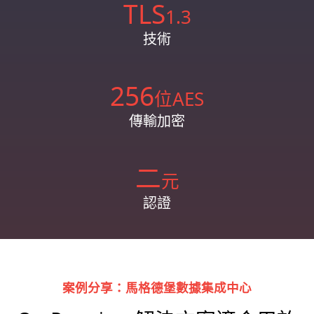
TLS
1.3
技術
256
位AES
傳輸加密
二
元
認證
案例分享：馬格德堡數據集成中心