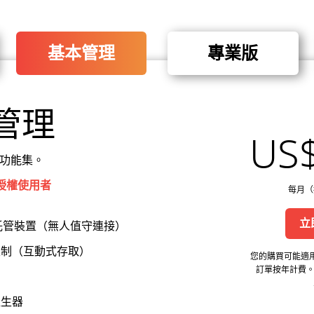
基本管理
專業版
管理
US
功能集。
位授權使用者
每月（
立
 個託管裝置（無人值守連接）
限制（互動式存取）
您的購買可能適
訂單按年計費。
產生器