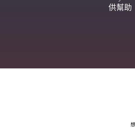
供幫助
想