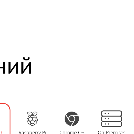
ний
D
Raspberry Pi
Chrome OS
On-Premises