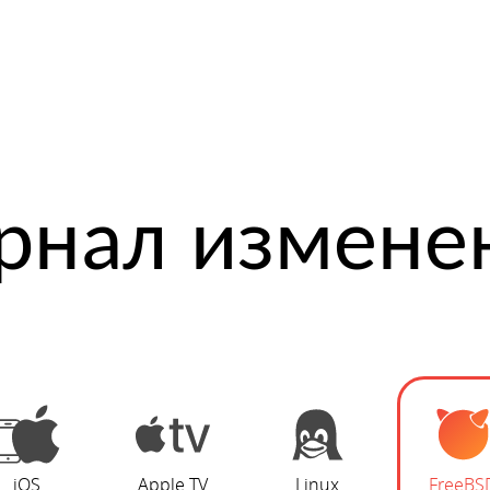
рнал измене
iOS
Apple TV
Linux
FreeBS