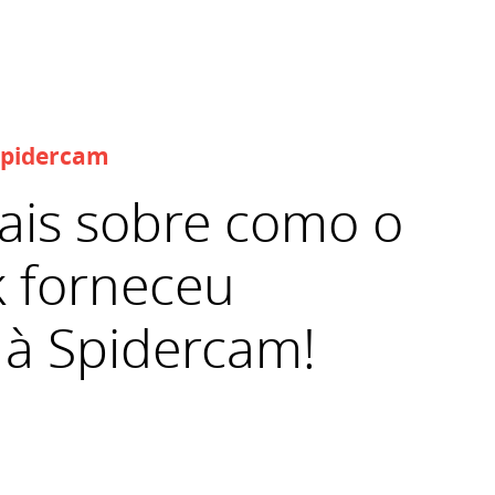
Spidercam
ais sobre como o
 forneceu
 à Spidercam!