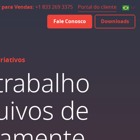
Portal do cliente
r para Vendas:
+1 833 269 3375
Fale Conosco
Downloads
riativos
trabalho
uivos de
otamente