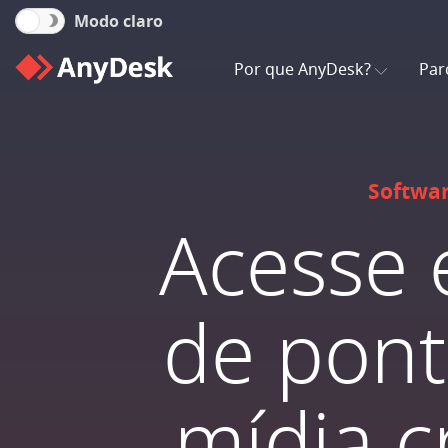
Modo claro
Por que AnyDesk?
Par
Softwar
Acesse 
de pont
mídia c