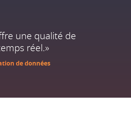
ffre une qualité de
temps réel.»
ation de données