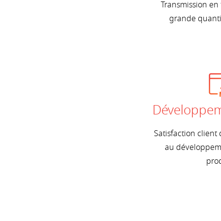
Transmission en 
grande quanti
Développem
Satisfaction client
au développeme
prod