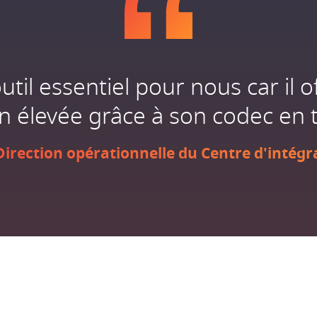
til essentiel pour nous car il o
n élevée grâce à son codec en 
irection opérationnelle du Centre d'intégr