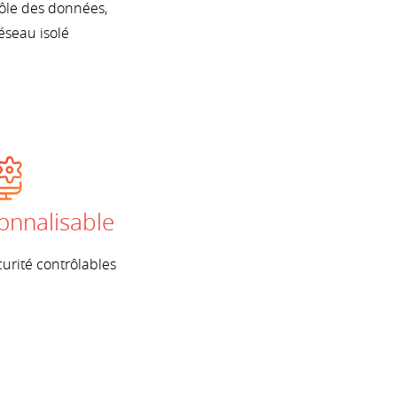
rôle des données,
éseau isolé
onnalisable
urité contrôlables