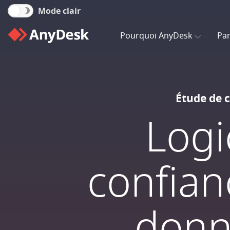
Mode clair
Pourquoi AnyDesk
Par
Étude de 
Logi
confian
donn