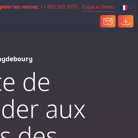
Espace clients
peler les ventes:
+1 833 269 3375
Magdebourg
ce de
éder aux
s des