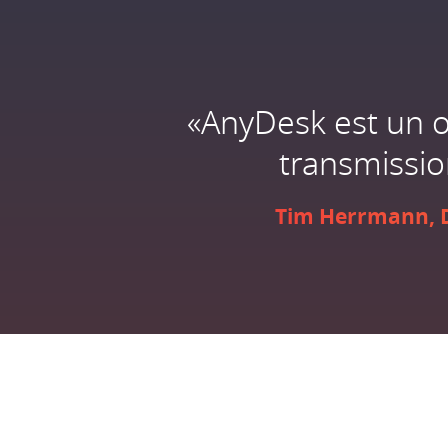
«AnyDesk est un ou
transmissio
Tim Herrmann, D