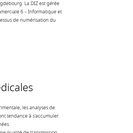
agdebourg. La DIZ est gérée
mmerciale 6 – Informatique et
cessus de numérisation du
dicales
rimentale, les analyses de
ont tendance à s'accumuler.
nées.
 une qualité de transmission