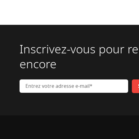
Inscrivez-vous pour re
encore
ez votre adresse e-mail