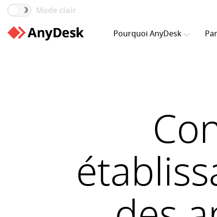
Mode clair
Pourquoi AnyDesk
Par
Con
établiss
des a