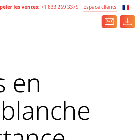
Espace clients
peler les ventes:
+1 833 269 3375
s en
e blanche
stance