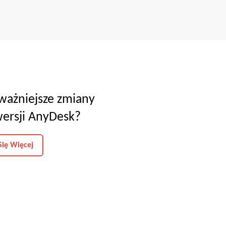
jważniejsze zmiany
ersji AnyDesk?
ię Więcej