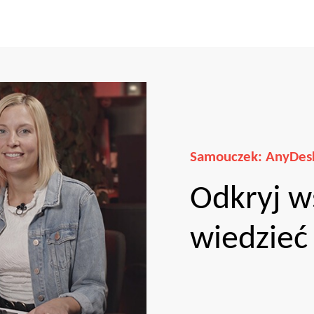
Samouczek: AnyDesk
Odkryj w
wiedzieć