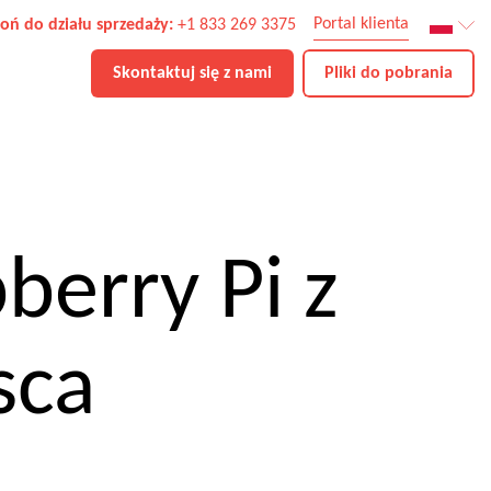
Portal klienta
oń do działu sprzedaży:
+1 833 269 3375
Skontaktuj się z nami
Pliki do pobrania
berry Pi z
sca