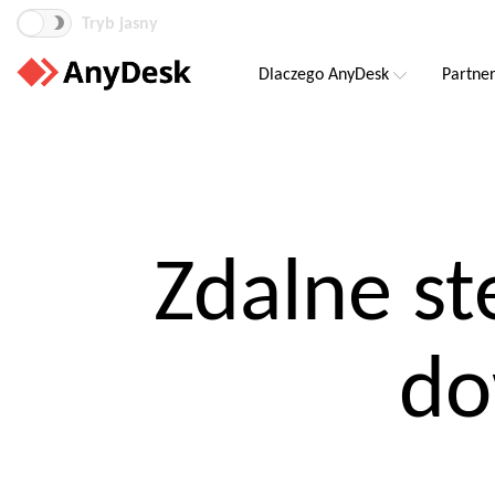
Tryb jasny
Dlaczego AnyDesk
Partne
Zdalne st
do