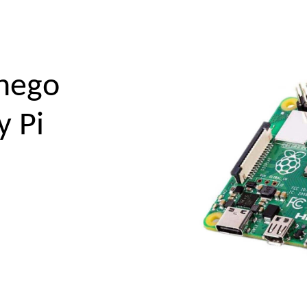
lnego
y Pi