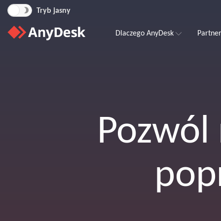
Tryb jasny
Dlaczego AnyDesk
Partne
Pozwól 
pop