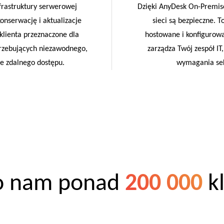
nfrastruktury serwerowej
Dzięki AnyDesk On-Premise
onserwację i aktualizacje
sieci są bezpieczne. T
klienta przeznaczone dla
hostowane i konfigurowa
trzebujących niezawodnego,
zarządza Twój zespół IT,
e zdalnego dostępu.
wymagania sek
ło nam ponad
200 000
k