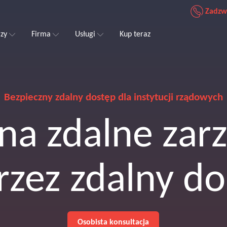
Zadzw
rzy
Firma
Usługi
Kup teraz
Bezpieczny zdalny dostęp dla instytucji rządowych
na zdalne zar
rzez zdalny do
Osobista konsultacja