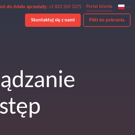
Portal klienta
oń do działu sprzedaży:
+1 833 269 3375
Skontaktuj się z nami
Pliki do pobrania
ządzanie
stęp