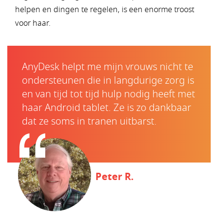
helpen en dingen te regelen, is een enorme troost
voor haar.
AnyDesk helpt me mijn vrouws nicht te
ondersteunen die in langdurige zorg is
en van tijd tot tijd hulp nodig heeft met
haar Android tablet. Ze is zo dankbaar
dat ze soms in tranen uitbarst.
Peter R.