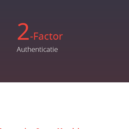
2
-Factor
Authenticatie