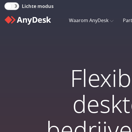
Lichte modus
Waarom AnyDesk
Par
Flexib
deskt
bedrijv