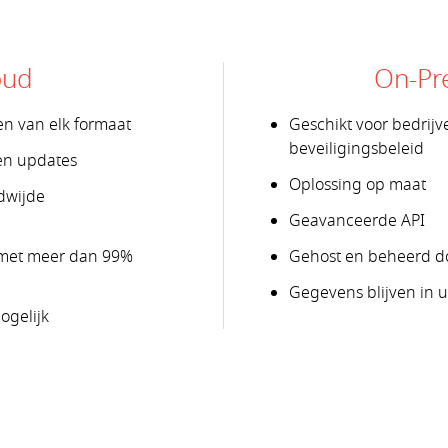
oud
On-Pr
en van elk formaat
Geschikt voor bedrij
beveiligingsbeleid
en updates
Oplossing op maat
dwijde
Geavanceerde API
 met meer dan 99%
Gehost en beheerd do
Gegevens blijven in 
ogelijk