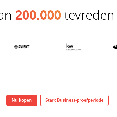
dan
200.000
tevreden 
Nu kopen
Start Business-proefperiode