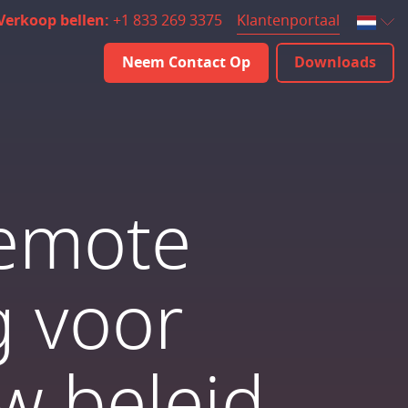
Klantenportaal
Verkoop bellen:
+1 833 269 3375
Neem Contact Op
Downloads
 remote
g voor
w beleid