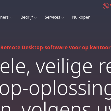
tners
Bedrijf
Services
Nu kopen
Remote Desktop-software voor op kantoor
ele, veilige
op-oplossin
en, volgens u