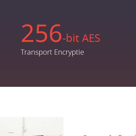
256
-bit AES
Transport Encryptie