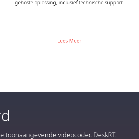
gehoste oplossing, inclusief technische support.
Lees Meer
rd
j de toonaangevende videocodec DeskRT.