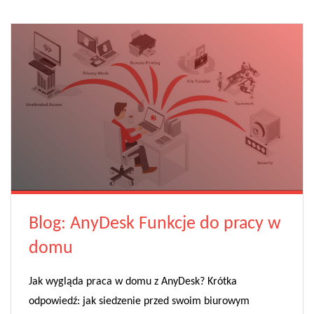
Blog: AnyDesk Funkcje do pracy w
domu
Jak wygląda praca w domu z AnyDesk? Krótka
odpowiedź: jak siedzenie przed swoim biurowym