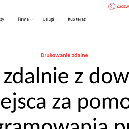
Zadzw
rzy
Firma
Usługi
Kup teraz
Drukowanie zdalne
 zdalnie z do
ejsca za pom
gramowania pu