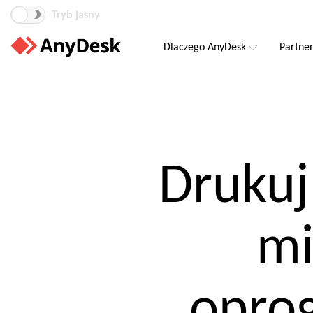
Tryb jasny
Dlaczego AnyDesk
Partne
Drukuj
mi
opro