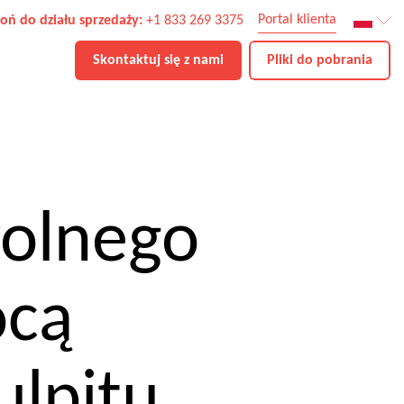
Portal klienta
oń do działu sprzedaży:
+1 833 269 3375
Skontaktuj się z nami
Pliki do pobrania
wolnego
ocą
lpitu