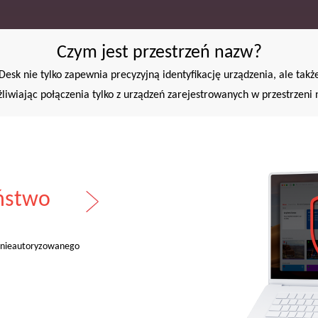
Czym jest przestrzeń nazw?
esk nie tylko zapewnia precyzyjną identyfikację urządzenia, ale takż
liwiając połączenia tylko z urządzeń zarejestrowanych w przestrzeni 
ństwo
Łatwość zar
e nieautoryzowanego
Przyznaj pełny dostęp klientom z białej 