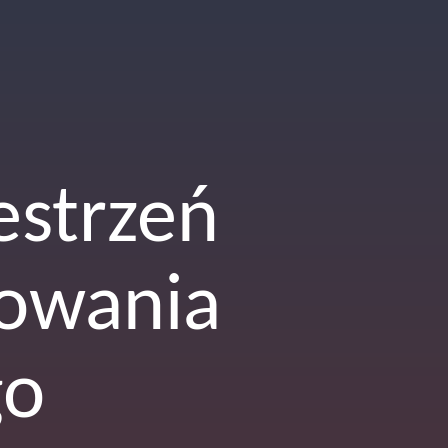
estrzeń
owania
go