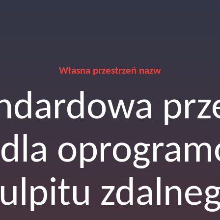
Własna przestrzeń nazw
ndardowa prz
 dla oprogram
ulpitu zdalne