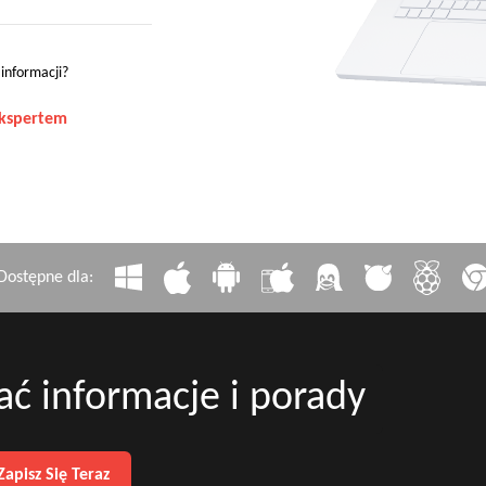
 informacji?
ekspertem
Dostępne dla:
ać informacje i porady
Zapisz Się Teraz