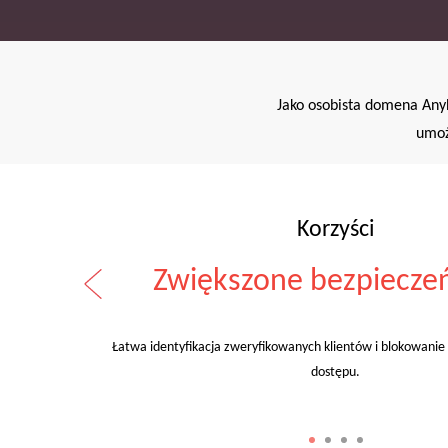
Jako osobista domena AnyD
umoż
Korzyści
Zwiększone bezpiecze
Łatwa identyfikacja zweryfikowanych klientów i blokowani
roków
i
dostępu.