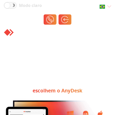
Modo claro
Desbloqueie a
todo o
potencial
do
AnyDesk Ultimate
Saiba por que organizações ao redor do mundo
escolhem o AnyDesk