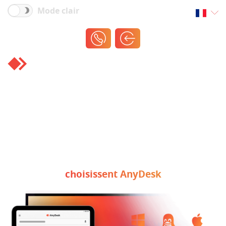
Mode clair
Libérez
toute la puissance
d'
AnyDesk Ultimate
Découvrez pourquoi les organisations du monde
entier
choisissent AnyDesk