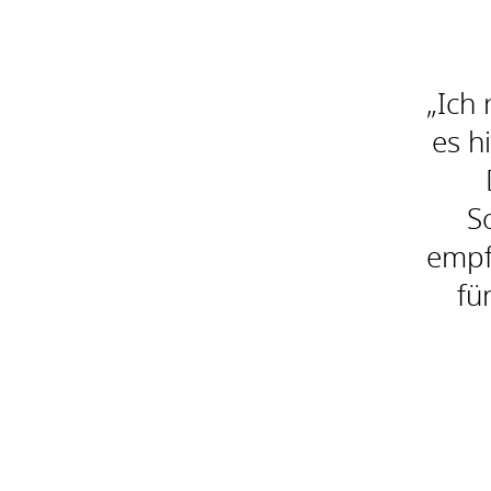
„Ich
nell, sicher und
es h
erleichtert die Remote-
rt. Dank der geringen
S
tigen Leistung ist ein
empf
gewährleistet. Äußerst
fü
nswert!“