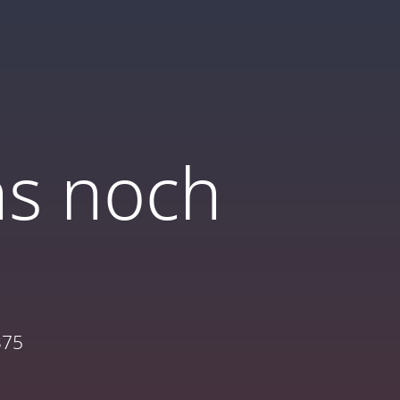
ns noch
375