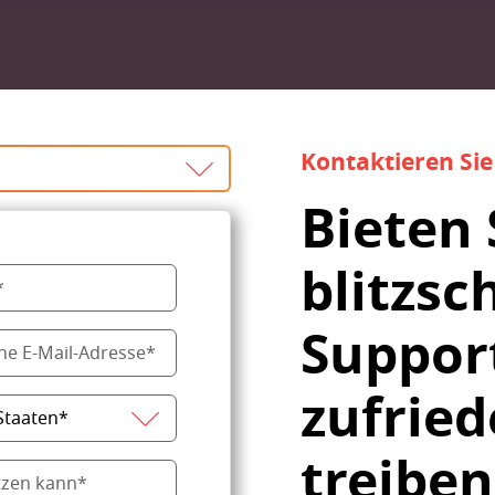
Kontaktieren Sie
Bieten 
blitzsc
Support
zufrie
treiben