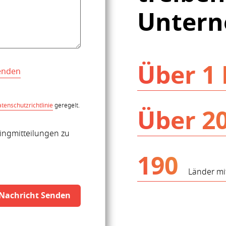
Untern
Über 1 
enden
tenschutzrichtlinie
geregelt.
Über 2
tingmitteilungen zu
190
Länder mit
Nachricht Senden